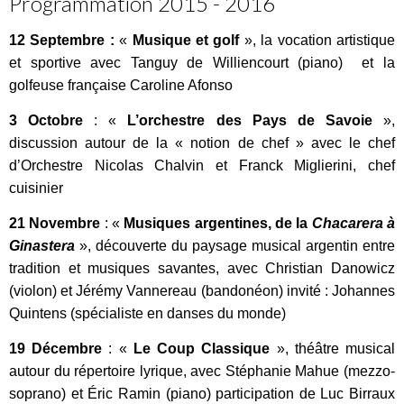
Programmation 2015 - 2016
12 Septembre :
«
Musique et golf
», la vocation artistique
et sportive avec Tanguy de Williencourt (piano) et la
golfeuse française Caroline Afonso
3 Octobre
: «
L’orchestre de
s Pays de Savoie
»,
discussion autour de la « notion de chef » avec le chef
d’Orchestre Nicolas Chalvin et Franck Miglierini, chef
cuisinier
21 Novembre
: «
Musiques argentines, de la
Chacarera à
Ginastera
», découverte du paysage musical argentin entre
tradition et musiques savantes, avec Christian Danowicz
(violon) et Jérémy Vannereau (bandonéon) invité : Johannes
Quintens (spécialiste en danses du monde)
19 Décembre
: «
Le Coup Classique
», théâtre musical
autour du répertoire lyrique, avec Stéphanie Mahue (mezzo-
soprano) et Éric Ramin (piano) participation de Luc Birraux