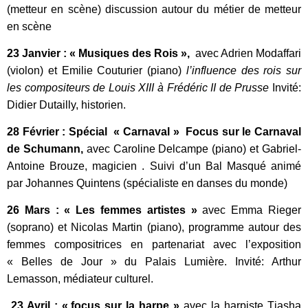
(metteur en scène) discussion autour du métier de metteur
en scène
23 Janvier : « Musiques des Rois »,
avec Adrien Modaffari
(violon) et Emilie Couturier (piano)
l’influence des rois sur
les compositeurs de Louis XIII à Frédéric II de Prusse
Invité:
Didier Dutailly, historien.
28 Février : Spécial « Carnaval » Focus sur le Carnaval
de Schumann,
avec Caroline Delcampe (piano) et Gabriel-
Antoine Brouze, magicien . Suivi d’un Bal Masqué animé
par Johannes Quintens (spécialiste en danses du monde)
26 Mars : « Les femmes artistes »
avec Emma Rieger
(soprano) et Nicolas Martin (piano), programme autour des
femmes compositrices en partenariat avec l’exposition
« Belles de Jour » du Palais Lumière. Invité: Arthur
Lemasson, médiateur culturel.
23 Avril : «
focus sur la harpe »
avec la harpiste Tjasha