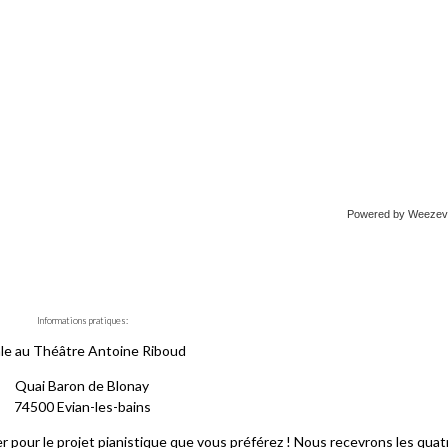
Powered by Weezev
Informations pratiques:
ale au Théâtre Antoine Riboud
Quai Baron de Blonay
74500 Evian-les-bains
er pour le projet pianistique que vous préférez ! Nous recevrons les quat