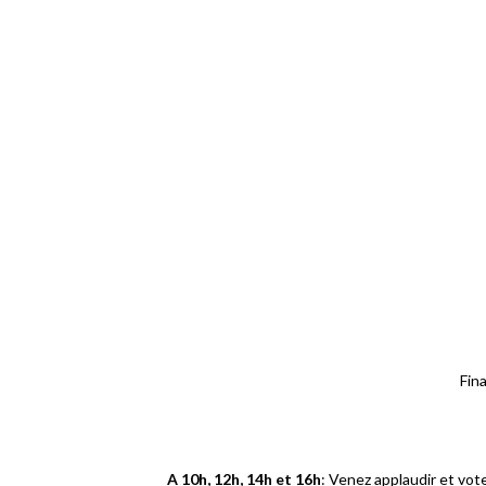
Fin
A 10h, 12h, 14h et 16h
: Venez applaudir et vot