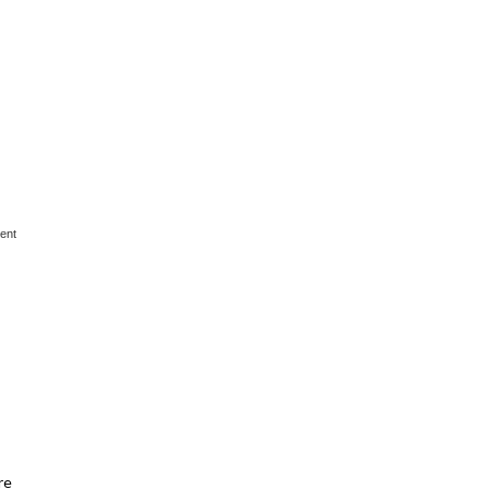
ent
re